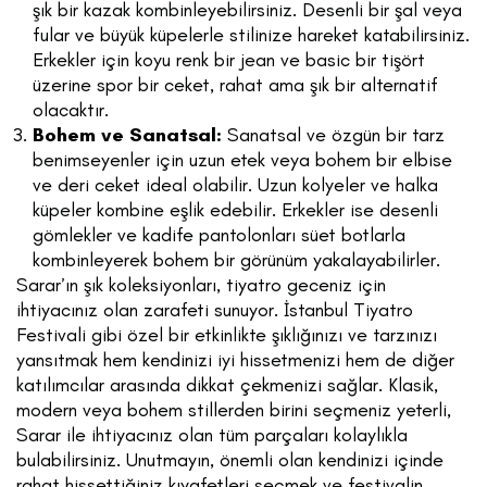
şık bir kazak kombinleyebilirsiniz. Desenli bir şal veya
fular ve büyük küpelerle stilinize hareket katabilirsiniz.
Erkekler için koyu renk bir jean ve basic bir tişört
üzerine spor bir ceket, rahat ama şık bir alternatif
olacaktır.
Bohem ve Sanatsal:
Sanatsal ve özgün bir tarz
benimseyenler için uzun etek veya bohem bir elbise
ve deri ceket ideal olabilir. Uzun kolyeler ve halka
küpeler kombine eşlik edebilir. Erkekler ise desenli
gömlekler ve kadife pantolonları süet botlarla
kombinleyerek bohem bir görünüm yakalayabilirler.
Sarar’ın şık koleksiyonları, tiyatro geceniz için
ihtiyacınız olan zarafeti sunuyor. İstanbul Tiyatro
Festivali gibi özel bir etkinlikte şıklığınızı ve tarzınızı
yansıtmak hem kendinizi iyi hissetmenizi hem de diğer
katılımcılar arasında dikkat çekmenizi sağlar. Klasik,
modern veya bohem stillerden birini seçmeniz yeterli,
Sarar ile ihtiyacınız olan tüm parçaları kolaylıkla
bulabilirsiniz. Unutmayın, önemli olan kendinizi içinde
rahat hissettiğiniz kıyafetleri seçmek ve festivalin