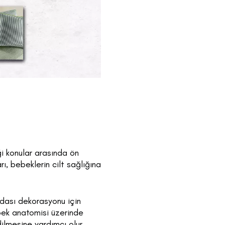
ği konular arasında ön
ı, bebeklerin cilt sağlığına
 odası dekorasyonu için
ebek anatomisi üzerinde
ilmesine yardımcı olur.