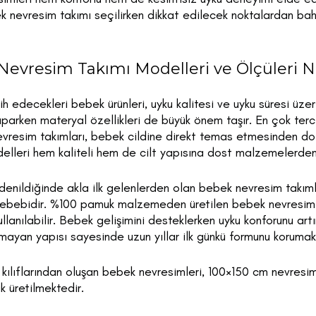
nevresim takımı seçilirken dikkat edilecek noktalardan bah
evresim Takımı Modelleri ve Ölçüleri N
cih edecekleri bebek ürünleri, uyku kalitesi ve uyku süresi üze
parken materyal özellikleri de büyük önem taşır. En çok terc
vresim takımları, bebek cildine direkt temas etmesinden dolay
lleri hem kaliteli hem de cilt yapısına dost malzemelerden ü
nildiğinde akla ilk gelenlerden olan bebek nevresim takımlar
 sebebidir. %100 pamuk malzemeden üretilen bebek nevresim
ullanılabilir. Bebek gelişimini desteklerken uyku konforunu ar
mayan yapısı sayesinde uzun yıllar ilk günkü formunu korumak
 kılıflarından oluşan bebek nevresimleri, 100×150 cm nevres
k üretilmektedir.