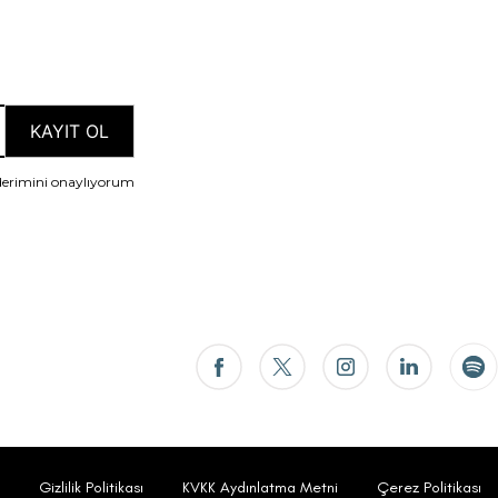
nderimini onaylıyorum
Gizlilik Politikası
KVKK Aydınlatma Metni
Çerez Politikası