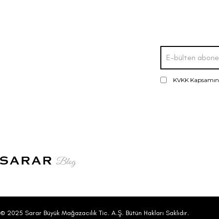
KVKK Kapsamı
© 2025 Sarar Büyük Mağazacılık Tic. A.Ş. Bütün Hakları Saklıdır.