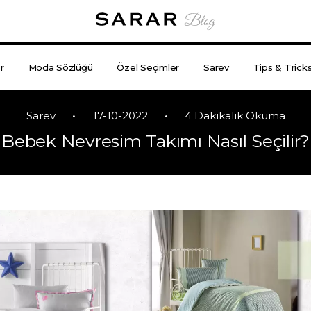
r
Moda Sözlüğü
Özel Seçimler
Sarev
Tips & Trick
•
•
Sarev
17-10-2022
4 Dakikalık Okuma
Bebek Nevresim Takımı Nasıl Seçilir?