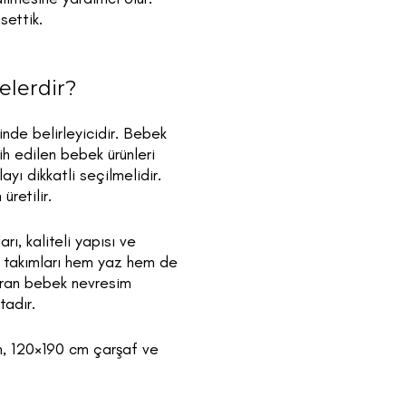
settik.
elerdir?
rinde belirleyicidir. Bebek
ih edilen bebek ürünleri
ı dikkatli seçilmelidir.
retilir.
ı, kaliteli yapısı ve
 takımları hem yaz hem de
tıran bebek nevresim
tadır.
im, 120×190 cm çarşaf ve