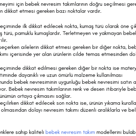
eneyimi için bebek nevresim takımlarının doğru seçilmesi gerek
en dikkat etmesi gereken bazı noktalar vardır.
çiminde ilk dikkat edilecek nokta, kumaş türü olarak öne çık
ş türü, pamuklu kumaşlardır. Terletmeyen ve yakmayan bebe
lir.
eçerken ailelerin dikkat etmesi gereken bir diğer nokta, beb
akımı içerisinde yer alan ürünlerin cilde temas etmesinden do
çiminde dikkat edilmesi gereken diğer bir nokta ise materya
etiminde dayanıklı ve uzun ömürlü malzeme kullanılması
nda bebek nevresiminin uygunluğu bebek nevresimi satın al
lıyor. Bebek nevresim takımlarının renk ve desen itibariyle 
rünümün ortaya çıkmasını sağlar.
ilirken dikkat edilecek son nokta ise, ürünün yıkama kuralları
 olmasından dolayı nevresim takımı düzenli aralıklarla ve bel
nklere sahip kaliteli
bebek nevresim takım
modellerini bulabil