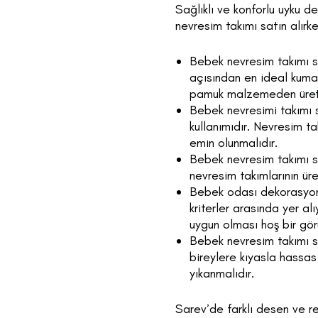
Sağlıklı ve konforlu uyku d
nevresim takımı satın alırk
Bebek nevresim takımı se
açısından en ideal kuma
pamuk malzemeden üreti
Bebek nevresimi takımı s
kullanımıdır. Nevresim t
emin olunmalıdır.
Bebek nevresim takımı se
nevresim takımlarının ür
Bebek odası dekorasyonu
kriterler arasında yer a
uygun olması hoş bir gö
Bebek nevresim takımı seç
bireylere kıyasla hassas
yıkanmalıdır.
Sarev’de farklı desen ve re