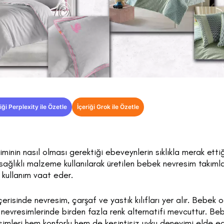
iği Perplexity ile Özetle
İçeriği Grok ile Özetle
inin nasıl olması gerektiği ebeveynlerin sıklıkla merak etti
 sağlıklı malzeme kullanılarak üretilen bebek nevresim takımlar
 kullanım vaat eder.
erisinde nevresim, çarşaf ve yastık kılıfları yer alır. Bebek
k nevresimlerinde birden fazla renk alternatifi mevcuttur. B
simleri hem konforlu hem de kesintisiz uyku deneyimi elde ed