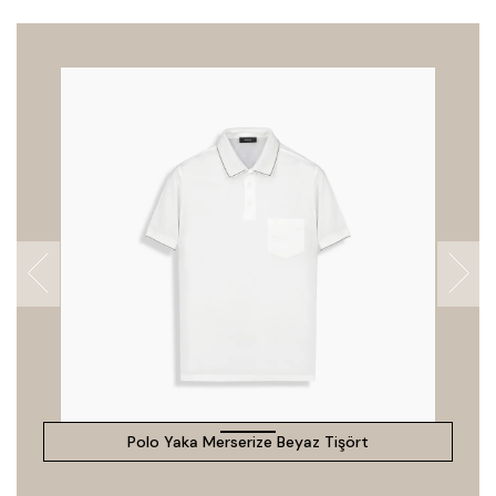
Polo Yaka Merserize Beyaz Tişört