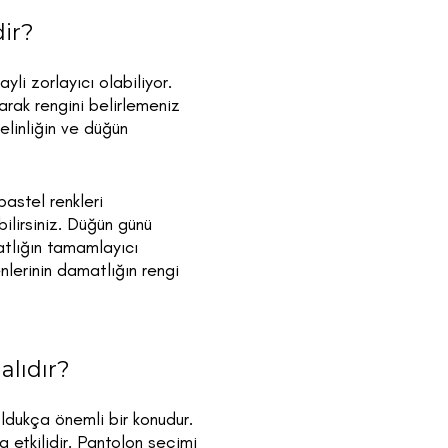
ir?
li zorlayıcı olabiliyor.
arak rengini belirlemeniz
elinliğin ve düğün
pastel renkleri
bilirsiniz. Düğün günü
atlığın tamamlayıcı
nlerinin damatlığın rengi
lıdır?
ldukça önemli bir konudur.
etkilidir. Pantolon seçimi