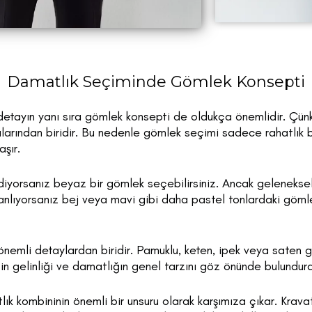
Damatlık Seçiminde Gömlek Konsepti
etayın yanı sıra gömlek konsepti de oldukça önemlidir. Çün
larından biridir. Bu nedenle gömlek seçimi sadece rahatlık b
şır.
diyorsanız beyaz bir gömlek seçebilirsiniz. Ancak geleneksel 
anlıyorsanız bej veya mavi gibi daha pastel tonlardaki gömle
emli detaylardan biridir. Pamuklu, keten, ipek veya saten 
n gelinliği ve damatlığın genel tarzını göz önünde bulundurab
k kombininin önemli bir unsuru olarak karşımıza çıkar. Krava