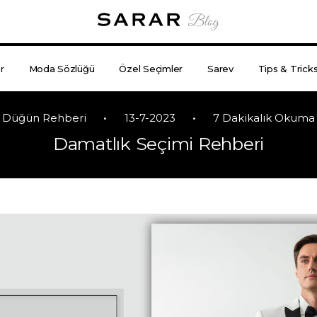
r
Moda Sözlüğü
Özel Seçimler
Sarev
Tips & Trick
•
•
Düğün Rehberi
13-7-2023
7 Dakikalık Okuma
Damatlık Seçimi Rehberi