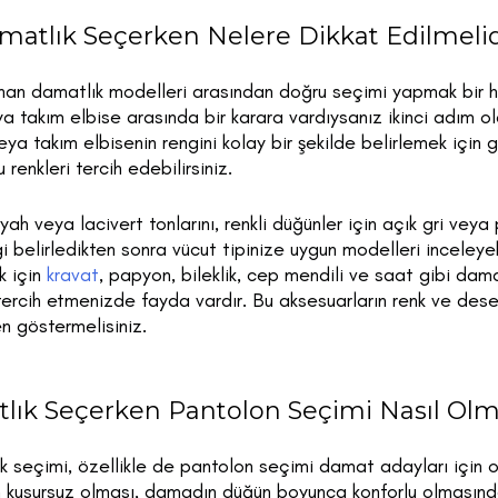
matlık Seçerken Nelere Dikkat Edilmelid
unan damatlık modelleri arasından doğru seçimi yapmak bir hay
 takım elbise arasında bir karara vardıysanız ikinci adım ol
eya takım elbisenin rengini kolay bir şekilde belirlemek için g
 renkleri tercih edebilirsiniz.
ah veya lacivert tonlarını, renkli düğünler için açık gri veya 
gi belirledikten sonra vücut tipinize uygun modelleri inceleye
ak için
kravat
, papyon, bileklik, cep mendili ve saat gibi dam
 tercih etmenizde fayda vardır. Bu aksesuarların renk ve dese
n göstermelisiniz.
lık Seçerken Pantolon Seçimi Nasıl Olma
k seçimi, özellikle de pantolon seçimi damat adayları için o
 kusursuz olması, damadın düğün boyunca konforlu olmasında 