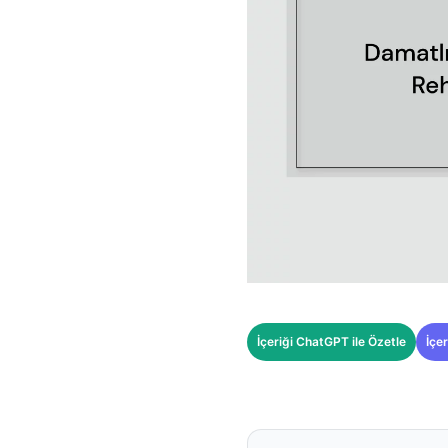
İçeriği ChatGPT ile Özetle
İçer