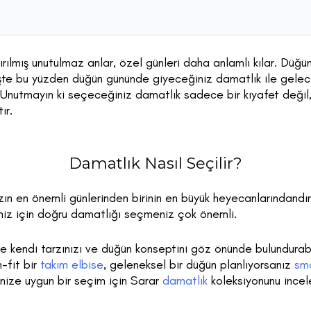
dırılmış unutulmaz anlar, özel günleri daha anlamlı kılar. Düğü
İşte bu yüzden düğün gününde giyeceğiniz damatlık ile gelece
z. Unutmayın ki seçeceğiniz damatlık sadece bir kıyafet değil, 
ır.
Damatlık Nasıl Seçilir?
ın en önemli günlerinden birinin en büyük heyecanlarındandır
niz için doğru damatlığı seçmeniz çok önemli.
e kendi tarzınızı ve düğün konseptini göz önünde bulundurabi
-fit bir
takım elbise
, geleneksel bir düğün planlıyorsanız
sm
inize uygun bir seçim için Sarar
damatlık
koleksiyonunu incele