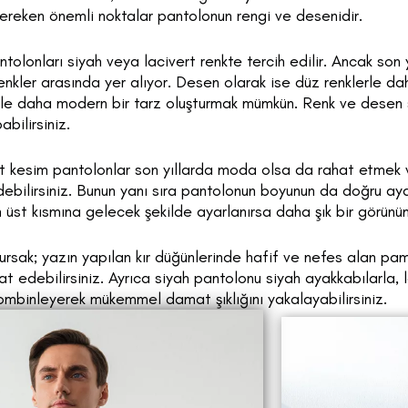
gereken önemli noktalar pantolonun rengi ve desenidir.
tolonları siyah veya lacivert renkte tercih edilir. Ancak son y
renkler arasında yer alıyor. Desen olarak ise düz renklerle da
erle daha modern bir tarz oluşturmak mümkün. Renk ve dese
bilirsiniz.
t kesim pantolonlar son yıllarda moda olsa da rahat etmek 
debilirsiniz. Bunun yanı sıra pantolonun boyunun da doğru ay
 üst kısmına gelecek şekilde ayarlanırsa daha şık bir görünüm
ursak; yazın yapılan kır düğünlerinde hafif ve nefes alan pam
t edebilirsiniz. Ayrıca siyah pantolonu siyah ayakkabılarla, 
ombinleyerek mükemmel damat şıklığını yakalayabilirsiniz.