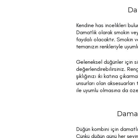
Da
Kendine has incelikleri bul
Damatlık olarak smokin veya
faydalı olacaktır. Smokin v
temanızın renkleriyle uyumlu
Geleneksel düğünler için siy
değerlendirebilirsiniz. Ren
şıklığınızı iki katına çıkarm
unsurları olan aksesuarları
ile uyumlu olmasına da öze
Damat
Düğün kombini için damatlı
Çünkü düğün günü her şeyin