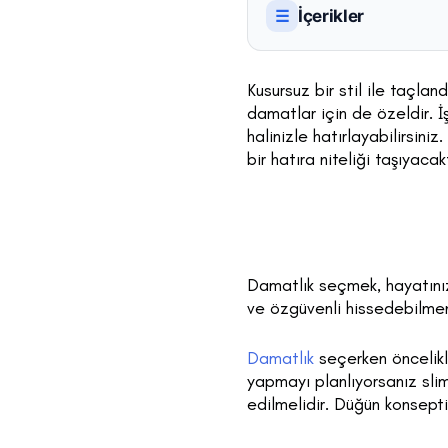
İçerikler
☰
Kusursuz bir stil ile taçlan
damatlar için de özeldir. 
halinizle hatırlayabilirsini
bir hatıra niteliği taşıyacakt
Damatlık seçmek, hayatınız
ve özgüvenli hissedebilme
Damatlık
seçerken öncelikl
yapmayı planlıyorsanız slim
edilmelidir. Düğün konsept