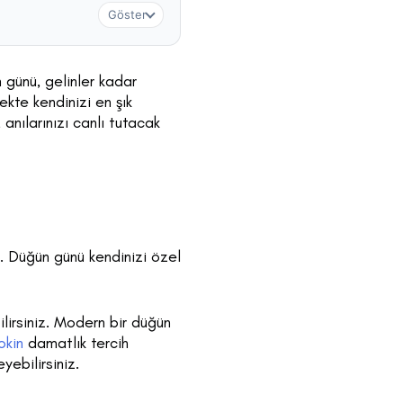
Göster
n günü, gelinler kadar
kte kendinizi en şık
anılarınızı canlı tutacak
. Düğün günü kendinizi özel
lirsiniz. Modern bir düğün
okin
damatlık tercih
yebilirsiniz.