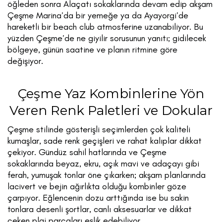
öğleden sonra Alaçatı sokaklarında devam edip akşam
Çeşme Marina’da bir yemeğe ya da Ayayorgi’de
hareketli bir beach club atmosferine uzanabiliyor. Bu
yüzden Çeşme’de ne giyilir sorusunun yanıtı; gidilecek
bölgeye, günün saatine ve planın ritmine göre
değişiyor.
Çeşme Yaz Kombinlerine Yön
Veren Renk Paletleri ve Dokular
Çeşme stilinde gösterişli seçimlerden çok kaliteli
kumaşlar, sade renk geçişleri ve rahat kalıplar dikkat
çekiyor. Gündüz sahil hatlarında ve Çeşme
sokaklarında beyaz, ekru, açık mavi ve adaçayı gibi
ferah, yumuşak tonlar öne çıkarken; akşam planlarında
lacivert ve bejin ağırlıkta olduğu kombinler göze
çarpıyor. Eğlencenin dozu arttığında ise bu sakin
tonlara desenli şortlar, canlı aksesuarlar ve dikkat
çeken plaj parçaları eşlik edebiliyor.