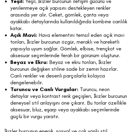
Yeşil:
Yeşil, İkizler burcunun iletişim gücünü ve
yenilenmeye açık yapısını destekleyen renkler
arasında yer alır. Ceket, gömlek, çanta veya
ayakkabı detaylarında kullanıldığında kombine canlılık
katar.
Açık Mavi:
Hava elementini temsil eden açık mavi
tonları, İkizler burcunun özgür, meraklı ve hareketli
yapısıyla uyum sağlar. Gömlek, elbise, trençkot ve
aksesuar seçimlerinde ferah bir görünüm oluşturur.
Beyaz ve Ekru:
Beyaz ve ekru tonları, İkizler
burcunun değişken stiline sade bir zemin hazırlar.
Canlı renkler ve desenli parçalarla kolayca
dengelenebilir.
Turuncu ve Canlı Vurgular:
Turuncu, neon
detaylar veya kontrast renk geçişleri, İkizler burcunun
deneysel stil anlayışını öne çıkarır. Bu tonlar özellikle
aksesuar, bluz, eşarp veya ayakkabı seçimlerinde
güçlü bir vurgu yaratır.
İkizler burcunun enerjik, sosyal ve çok yönlü stil