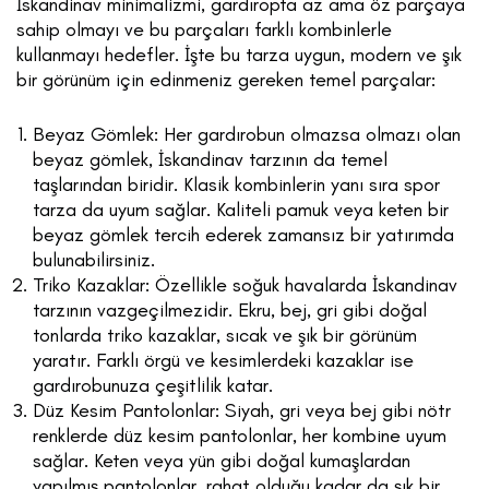
İskandinav minimalizmi, gardıropta az ama öz parçaya
sahip olmayı ve bu parçaları farklı kombinlerle
kullanmayı hedefler. İşte bu tarza uygun, modern ve şık
bir görünüm için edinmeniz gereken temel parçalar:
Beyaz Gömlek: Her gardırobun olmazsa olmazı olan
beyaz gömlek, İskandinav tarzının da temel
taşlarından biridir. Klasik kombinlerin yanı sıra spor
tarza da uyum sağlar. Kaliteli pamuk veya keten bir
beyaz gömlek tercih ederek zamansız bir yatırımda
bulunabilirsiniz.
Triko Kazaklar: Özellikle soğuk havalarda İskandinav
tarzının vazgeçilmezidir. Ekru, bej, gri gibi doğal
tonlarda triko kazaklar, sıcak ve şık bir görünüm
yaratır. Farklı örgü ve kesimlerdeki kazaklar ise
gardırobunuza çeşitlilik katar.
Düz Kesim Pantolonlar: Siyah, gri veya bej gibi nötr
renklerde düz kesim pantolonlar, her kombine uyum
sağlar. Keten veya yün gibi doğal kumaşlardan
yapılmış pantolonlar, rahat olduğu kadar da şık bir