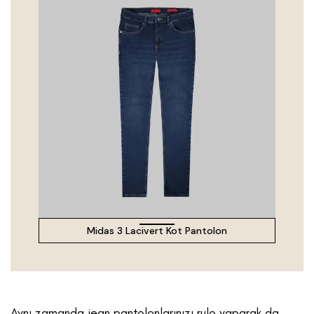
Midas 3 Lacivert Kot Pantolon
Aynı zamanda jean pantolonlarınızı rulo yaparak da