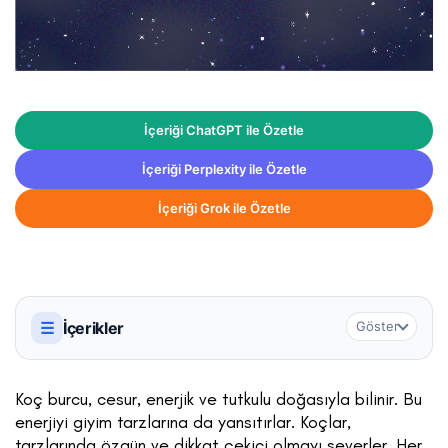
İçeriği ChatGPT ile Özetle
İçeriği Perplexity ile Özetle
İçeriği Grok ile Özetle
☰
İçerikler
Göster
Koç burcu, cesur, enerjik ve tutkulu doğasıyla bilinir. Bu
enerjiyi giyim tarzlarına da yansıtırlar. Koçlar,
tarzlarında özgün ve dikkat çekici olmayı severler. Her