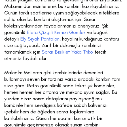
McLaren’dan esinlenerek bu kombini hazırlayabilirsiniz.
Günün farklı saatlerine uyum sağlayabilecek niteliklere
sahip olan bu kombini oluşturmak için Sarar
koleksiyonlarından faydalanmanızı öneriyoruz. Şık
görünümlü
Eleta Çizgili Kırmızı Gömlek
ve bağcık
detaylı
Ely Siyah Pantolon
, hayalini kurduğunuz konforu
size sağlayacak. Zarif bir dokunuşla kombinizi
tamamlamak için
Sarar Bisiklet Yaka Triko
tercih
etmeniz faydalı olur.
Malcolm McLaren gibi kombinlerinde desenleri
kullanmayı seven bir tarzınız varsa sıradaki kombin tam
size göre! Retro görünümlü sade fakat şık kombinler,
hemen hemen her ortama ve mekana uyum sağlar. Bu
yüzden biraz sonra detaylarını paylaşacağımız
kombinle hem sevdiğiniz kafede sabah kahvenizi
içebilir hem de öğleden sonra toplantılara
katılabilirsiniz. Günün her saatini karizmatik bir
görünümle geçirmenize olanak sunan kombini