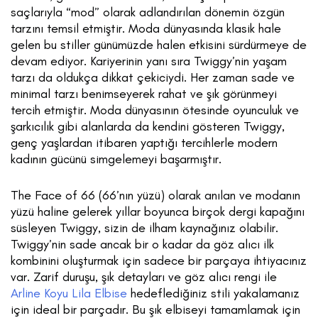
saçlarıyla “mod” olarak adlandırılan dönemin özgün
tarzını temsil etmiştir. Moda dünyasında klasik hale
gelen bu stiller günümüzde halen etkisini sürdürmeye de
devam ediyor. Kariyerinin yanı sıra Twiggy’nin yaşam
tarzı da oldukça dikkat çekiciydi. Her zaman sade ve
minimal tarzı benimseyerek rahat ve şık görünmeyi
tercih etmiştir. Moda dünyasının ötesinde oyunculuk ve
şarkıcılık gibi alanlarda da kendini gösteren Twiggy,
genç yaşlardan itibaren yaptığı tercihlerle modern
kadının gücünü simgelemeyi başarmıştır.
The Face of 66 (66’nın yüzü) olarak anılan ve modanın
yüzü haline gelerek yıllar boyunca birçok dergi kapağını
süsleyen Twiggy, sizin de ilham kaynağınız olabilir.
Twiggy’nin sade ancak bir o kadar da göz alıcı ilk
kombinini oluşturmak için sadece bir parçaya ihtiyacınız
var. Zarif duruşu, şık detayları ve göz alıcı rengi ile
Arline Koyu Lila Elbise
hedeflediğiniz stili yakalamanız
için ideal bir parçadır. Bu şık elbiseyi tamamlamak için