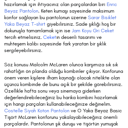
hazırlamak için ihtiyacınız olan parçalardan biri
Enric
Beyaz Pantolon
. Keten kumaşı sayesinde maksimum
konfor sağlayan bu pantolonun üzerine
Sarar Bisiklet
Yaka Beyaz T-shirt
giyebilirsiniz. Sade şıklığı hoş bir
dokunuşla tamamlamak için ise
Jam Koyu Gri Ceket
tercih etmelisiniz.
Ceket
in desenli tasarımı ve
muhteşem kalıbı sayesinde fark yaratan bir şıklık
sergileyebilirsiniz.
Söz konusu Malcolm McLaren olunca karşımıza sık sık
rahatlığın ön planda olduğu kombinler çıkıyor. Konforuna
önem veren kişilere ilham kaynağı olacak nitelikte olan
üçüncü kombinde de bunu açık bir şekilde görebilirsiniz.
Özellikle hafta sonu veya sinemaya giderken
değerlendirebileceğiniz bu harika kombini hazırlamak
için hangi parçaları kullanabileceğinize değinelim.
Costelle Siyah Koton Pantolon
ve O Yaka Beyaz Basic
Tişört McLaren konforunu yakalayabileceğiniz önemli
parçalardır. Pantolonun şık duruşu ve tişörtün yumuşak