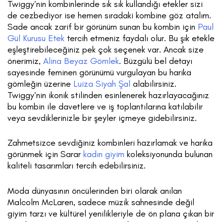
Twiggy’nin kombinlerinde sık sık kullandığı etekler sizi
de cezbediyor ise hemen sıradaki kombine göz atalım.
Sade ancak zarif bir görünüm sunan bu kombin için
Paul
Gül Kurusu Etek
tercih etmeniz faydalı olur. Bu şık etekle
eşleştirebileceğiniz pek çok seçenek var. Ancak size
önerimiz,
Alina Beyaz Gömlek
. Büzgülü bel detayı
sayesinde feminen görünümü vurgulayan bu harika
gömleğin üzerine
Luiza Siyah Şal
alabilirsiniz.
Twiggy’nin ikonik stilinden esinlenerek hazırlayacağınız
bu kombin ile davetlere ve iş toplantılarına katılabilir
veya sevdiklerinizle bir şeyler içmeye gidebilirsiniz.
Zahmetsizce sevdiğiniz kombinleri hazırlamak ve harika
görünmek için Sarar
kadın giyim
koleksiyonunda bulunan
kaliteli tasarımları tercih edebilirsiniz.
Moda dünyasının öncülerinden biri olarak anılan
Malcolm McLaren, sadece müzik sahnesinde değil
giyim tarzı ve kültürel yenilikleriyle de ön plana çıkan bir