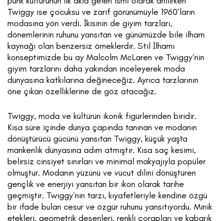
punk kültürünün ilk akla gelen ismi olarak anılırken
Twiggy ise çocuksu ve zarif görünümüyle 1960’ların
modasına yön verdi. İkisinin de giyim tarzları,
dönemlerinin ruhunu yansıtan ve günümüzde bile ilham
kaynağı olan benzersiz örneklerdir. Stil İlhamı
konseptimizde bu ay Malcolm McLaren ve Twiggy’nin
giyim tarzlarını daha yakından inceleyerek moda
dünyasına katkılarına değineceğiz. Ayrıca tarzlarının
öne çıkan özelliklerine de göz atacağız.
Twiggy, moda ve kültürün ikonik figürlerinden biridir.
Kısa süre içinde dünya çapında tanınan ve modanın
dönüştürücü gücünü yansıtan Twiggy, küçük yaşta
mankenlik dünyasına adım atmıştır. Kısa saç kesimi,
belirsiz cinsiyet sınırları ve minimal makyajıyla popüler
olmuştur. Modanın yüzünü ve vücut dilini dönüştüren
gençlik ve enerjiyi yansıtan bir ikon olarak tarihe
geçmiştir. Twiggy’nin tarzı, kıyafetleriyle kendine özgü
bir ifade bulan cesur ve özgür ruhunu yansıtıyordu. Minik
etekleri, geometrik desenleri, renkli çorapları ve kabarık