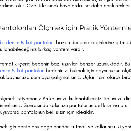
mcı olur. Özellikle sıcak havalarda ise daha canlı renkler t
antolonları Ölçmek için Pratik Yönteml
dın denim & kot pantolon
, bazen deneme kabinlerine gitmede
ullanabileceğiniz birkaç yöntem vardır.
tematik içerir; bedenin bazı uzuvları benzer uzunluktadır. B
enim & kot pantolon
bedeninizi bulmak için boynunuzun ölçüs
rak boynunuza sarmaya çalışmalısınız. Uçları tam olarak birb
ölçmek istiyorsanız ön kolunuzu kullanabilirsiniz. Kolunuzu di
tirmelisiniz. Sonrasında kolunuzu pantolonun bel kısmına oturtm
yuyorsa pantolonun beli sizin için idealdir.
k için pantolonu paçalarından tutmalı ve kollarınızı iki yan