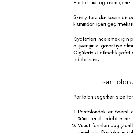
Pantolonun ağ kısmı çene no
Skinny tarz dar kesim bir 
kısmından içeri geçirmelisin
Kıyafetleri incelemek için 
alışverişinizi garantiye alm
Ölçülerinizi bilmek kıyafe
edebilirsiniz.
Pantolon
Pantolon seçerken size tam
Pantolondaki en önemli d
ürünü tercih edebilirsiniz.
Vücut formları değişkenli
gereklidir. Pantolonun ka