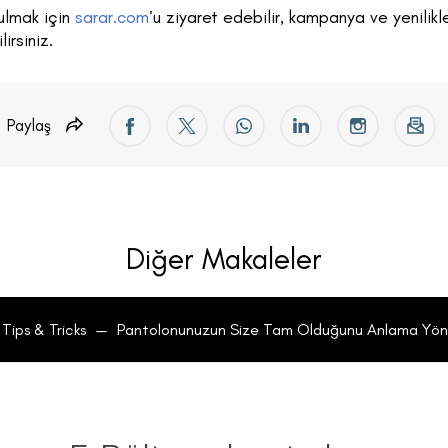
ulmak için
sarar.com
’u ziyaret edebilir, kampanya ve yenilik
irsiniz.
Paylaş
Diğer Makaleler
Tips & Tricks
—
Pantolonunuzun Size Tam Olduğunu Anlama Yön