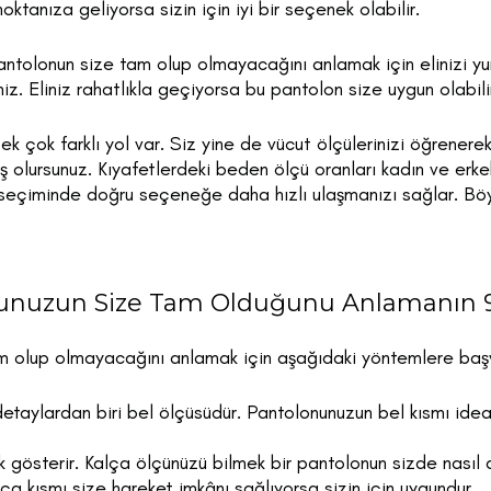
ktanıza geliyorsa sizin için iyi bir seçenek olabilir.
pantolonun size tam olup olmayacağını anlamak için elinizi 
iz. Eliniz rahatlıkla geçiyorsa bu pantolon size uygun olabili
pek çok farklı yol var. Siz yine de vücut ölçülerinizi öğrener
ış olursunuz. Kıyafetlerdeki beden ölçü oranları kadın ve erkekt
t seçiminde doğru seçeneğe daha hızlı ulaşmanızı sağlar. B
unuzun Size Tam Olduğunu Anlamanın 
 olup olmayacağını anlamak için aşağıdaki yöntemlere başvu
etaylardan biri bel ölçüsüdür. Pantolonunuzun bel kısmı idea
k gösterir. Kalça ölçünüzü bilmek bir pantolonun sizde nasıl
lça kısmı size hareket imkânı sağlıyorsa sizin için uygundur.