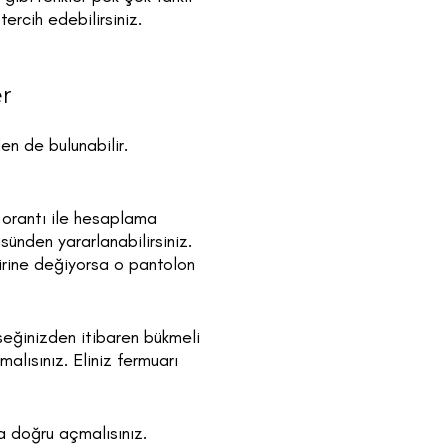
ercih edebilirsiniz.
er
n de bulunabilir.
u orantı ile hesaplama
ünden yararlanabilirsiniz.
irine değiyorsa o pantolon
rseğinizden itibaren bükmeli
alısınız. Eliniz fermuarı
a doğru açmalısınız.