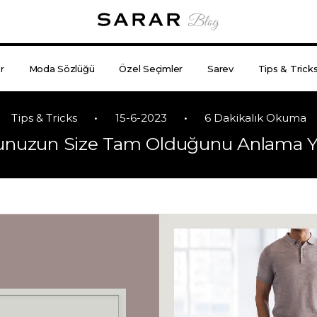
r
Moda Sözlüğü
Özel Seçimler
Sarev
Tips & Trick
•
•
Tips & Tricks
15-6-2023
6 Dakikalık Okuma
unuzun Size Tam Olduğunu Anlama Y