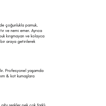
inde çoğunlukla pamuk,
tır ve nemi emer. Ayrıca
abuk kırışmayan ve kolayca
ir araya getirilerek
ilir. Profesyonel yaşamda
nim & kot kumaşlara
gibi renkler pek çok farklı