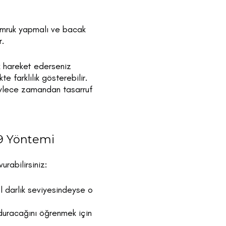
yumruk yapmalı ve bacak
r.
ek hareket ederseniz
e farklılık gösterebilir.
öylece zamandan tasarruf
9 Yöntemi
rabilirsiniz:
l darlık seviyesindeyse o
 duracağını öğrenmek için