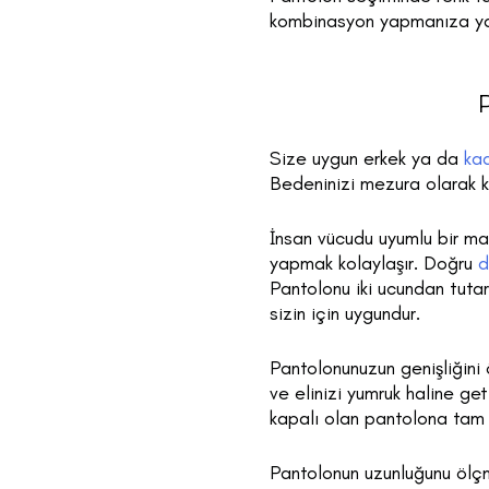
kombinasyon yapmanıza yardı
P
Size uygun erkek ya da
ka
Bedeninizi mezura olarak k
İnsan vücudu uyumlu bir ma
yapmak kolaylaşır. Doğru
d
Pantolonu iki ucundan tuta
sizin için uygundur.
Pantolonunuzun genişliğini 
ve elinizi yumruk haline ge
kapalı olan pantolona tam u
Pantolonun uzunluğunu ölçme