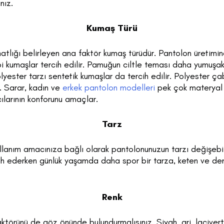
nız.
Kumaş Türü
hatlığı belirleyen ana faktör kumaş türüdür. Pantolon üretim
bi kumaşlar tercih edilir. Pamuğun ciltle teması daha yumuşak
yester tarzı sentetik kumaşlar da tercih edilir. Polyester ç
. Sarar, kadın ve
erkek pantolon modelleri
pek çok materyal b
cılarının konforunu amaçlar.
Tarz
kullanım amacınıza bağlı olarak pantolonunuzun tarzı değişeb
ih ederken günlük yaşamda daha spor bir tarza, keten ve de
Renk
törünü de göz önünde bulundurmalısınız. Siyah, gri, lacivert 