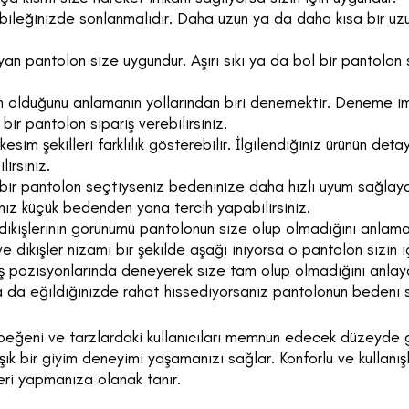
ileğinizde sonlanmalıdır. Daha uzun ya da daha kısa bir uzun
n pantolon size uygundur. Aşırı sıkı ya da bol bir pantolon s
n olduğunu anlamanın yollarından biri denemektir. Deneme 
 bir pantolon sipariş verebilirsiniz.
esim şekilleri farklılık gösterebilir. İlgilendiğiniz ürünün de
irsiniz.
bir pantolon seçtiyseniz bedeninize daha hızlı uyum sağlayab
ız küçük bedenden yana tercih yapabilirsiniz.
dikişlerinin görünümü pantolonun size olup olmadığını anlam
e dikişler nizami bir şekilde aşağı iniyorsa o pantolon sizin i
uş pozisyonlarında deneyerek size tam olup olmadığını anlaya
a da eğildiğinizde rahat hissediyorsanız pantolonun bedeni si
ı beğeni ve tarzlardaki kullanıcıları memnun edecek düzeyde g
şık bir giyim deneyimi yaşamanızı sağlar. Konforlu ve kullanış
eri yapmanıza olanak tanır.