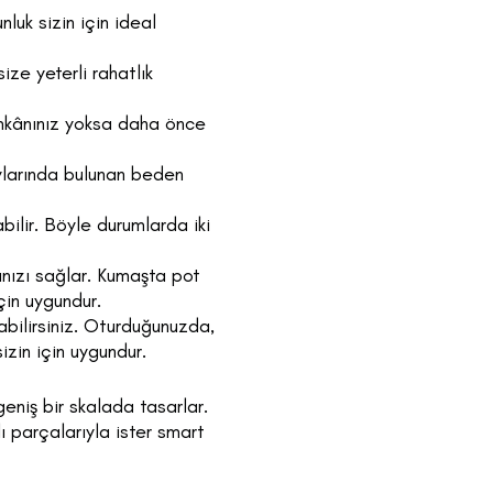
luk sizin için ideal
ize yeterli rahatlık
imkânınız yoksa daha önce
taylarında bulunan beden
ilir. Böyle durumlarda iki
anızı sağlar. Kumaşta pot
çin uygundur.
bilirsiniz. Oturduğunuzda,
zin için uygundur.
eniş bir skalada tasarlar.
lı parçalarıyla ister smart