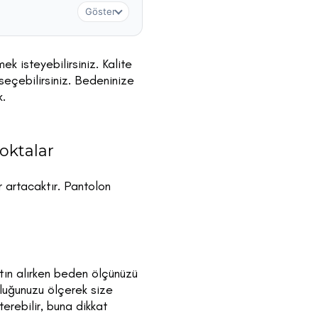
Göster
k isteyebilirsiniz. Kalite
seçebilirsiniz. Bedeninize
k.
oktalar
 artacaktır. Pantolon
tın alırken beden ölçünüzü
luğunuzu ölçerek size
erebilir, buna dikkat