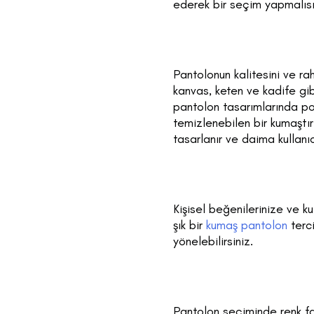
ederek bir seçim yapmalısı
Pantolonun kalitesini ve ra
kanvas, keten ve kadife gi
pantolon tasarımlarında pol
temizlenebilen bir kumaştır
tasarlanır ve daima kullanı
Kişisel beğenilerinize ve 
şık bir
kumaş pantolon
terc
yönelebilirsiniz.
Pantolon seçiminde renk fak