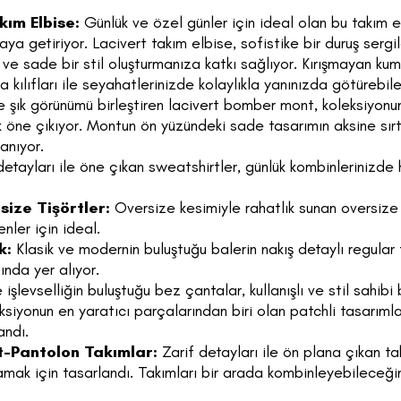
kım Elbise:
Günlük ve özel günler için ideal olan bu takım elb
aya getiriyor. Lacivert takım elbise, sofistike bir duruş serg
k ve sade bir stil oluşturmanıza katkı sağlıyor. Kırışmayan k
ma kılıfları ile seyahatlerinizde kolaylıkla yanınızda götürebil
 şık görünümü birleştiren lacivert bomber mont, koleksiyonu
k öne çıkıyor. Montun ön yüzündeki sade tasarımın aksine sır
anıyor.
etayları ile öne çıkan sweatshirtler, günlük kombinlerinizde 
ize Tişörtler:
Oversize kesimiyle rahatlık sunan oversize 
ler için ideal.
k:
Klasik ve modernin buluştuğu balerin nakış detaylı regular 
nda yer alıyor.
işlevselliğin buluştuğu bez çantalar, kullanışlı ve stil sahibi 
siyonun en yaratıcı parçalarından biri olan patchli tasarımlar
andı.
-Pantolon Takımlar:
Zarif detayları ile ön plana çıkan ta
amak için tasarlandı. Takımları bir arada kombinleyebileceğini