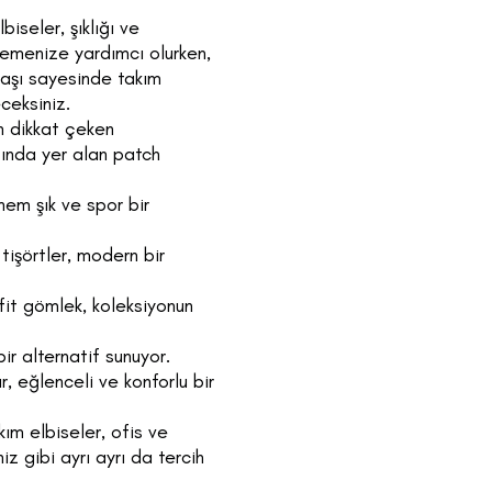
iseler, şıklığı ve
ilemenize yardımcı olurken,
umaşı sayesinde takım
eceksiniz.
n dikkat çeken
tında yer alan patch
hem şık ve spor bir
tişörtler, modern bir
fit gömlek, koleksiyonun
bir alternatif sunuyor.
, eğlenceli ve konforlu bir
kım elbiseler, ofis ve
z gibi ayrı ayrı da tercih