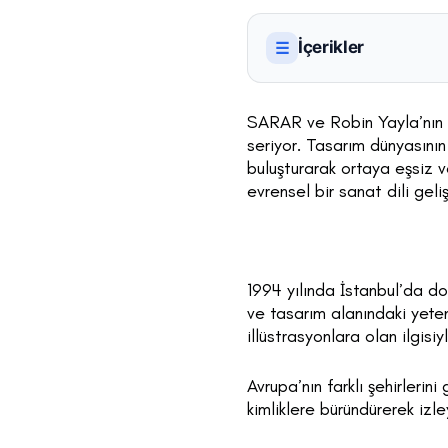
İçerikler
☰
SARAR ve Robin Yayla’nın g
seriyor. Tasarım dünyasının
buluşturarak ortaya eşsiz v
evrensel bir sanat dili geli
1994 yılında İstanbul’da d
ve tasarım alanındaki yeten
illüstrasyonlara olan ilgisi
Avrupa’nın farklı şehirlerin
kimliklere büründürerek iz