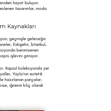
yeniden hayat buluyor.
seslenen tasarımlar, moda
am Kaynakları
siyon, geçmişle geleceğin
neler, Eskişehir, İstanbul,
oleksiyonda benimsenen
öprü işlevini görüyor.
or. Kapsül koleksiyonda yer
aller, Yayla’nın estetik
rle hazırlanan parçalar;
se, iğnenin kılıç olarak