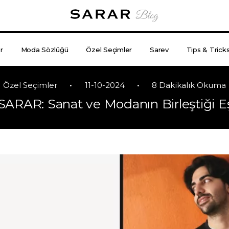
r
Moda Sözlüğü
Özel Seçimler
Sarev
Tips & Trick
•
•
Özel Seçimler
11-10-2024
8 Dakikalık Okuma
SARAR: Sanat ve Modanın Birleştiği E