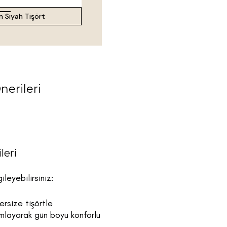
 Siyah Tişört
erileri
leri
eyebilirsiniz:
rsize tişörtle
amlayarak gün boyu konforlu