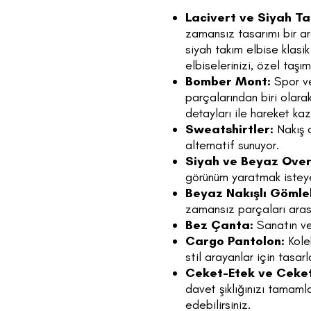
Lacivert ve Siyah Ta
zamansız tasarımı bir ar
siyah takım elbise klasi
elbiselerinizi, özel taşı
Bomber Mont:
Spor ve
parçalarından biri olara
detayları ile hareket kaz
Sweatshirtler:
Nakış d
alternatif sunuyor.
Siyah ve Beyaz Overs
görünüm yaratmak isteyen
Beyaz Nakışlı Gömle
zamansız parçaları arası
Bez Çanta:
Sanatın ve 
Cargo Pantolon:
Kolek
stil arayanlar için tasarl
Ceket-Etek ve Ceket
davet şıklığınızı tamaml
edebilirsiniz.