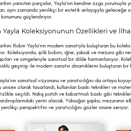
arihini yansıtan parçalar, Yayla’nın kendine özgü yorumuyla 
an, aynı zamanda yenilikçi bir estetik anlayışıyla geleceğe 
konumunu güçlendiriyor.
n Yayla Koleksiyonunun Özellikleri ve İlh
tarihini Robin Yayla’nın modern sanatıyla buluşturan bu kolek
or. Koleksiyonda, iplik bobini, iğne, yüksük ve mezura gibi nes
yapıları ve simgeleriyle sanatsal bir dilde harmanlanıyor. K
klü geçmişi ile modern sanatın dinamiklerini buluşturan bir k
yla’nın sanatsal vizyonunu ve yaratıcılığını da ortaya koyuy
unisex olarak tasarlandı, kullanılan baskı teknikleri ve matery
izlikle seçildi. Nakış patch ve kabartmalı baskı gibi teknikle
dıroplarındaki yerini alacak. Yüksüğün şapka, mezuranın elbi
enilikçi perspektifini ve yaratıcılığını gözler önüne seriyor.