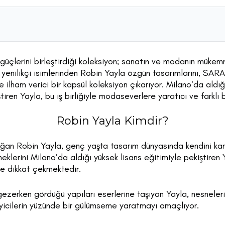
üçlerini birleştirdiği koleksiyon; sanatın ve modanın müke
 yenilikçi isimlerinden Robin Yayla özgün tasarımlarını, SAR
e ilham verici bir kapsül koleksiyon çıkarıyor. Milano’da aldığ
ştiren Yayla, bu iş birliğiyle modaseverlere yaratıcı ve farklı 
Robin Yayla Kimdir?
oğan Robin Yayla, genç yaşta tasarım dünyasında kendini kanı
eklerini Milano’da aldığı yüksek lisans eğitimiyle pekiştiren
yle dikkat çekmektedir.
i gezerken gördüğü yapıları eserlerine taşıyan Yayla, nesneleri
leyicilerin yüzünde bir gülümseme yaratmayı amaçlıyor.