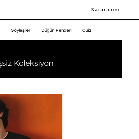
Sarar.com
s
Söyleşiler
Düğün Rehberi
Quiz
şsiz Koleksiyon