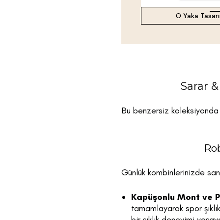
O Yaka Tasar
Sarar 
Bu benzersiz koleksiyonda y
Rob
Günlük kombinlerinizde san
Kapüşonlu Mont ve P
tamamlayarak spor şıklık
bir şıklık deneyimi yaşaya