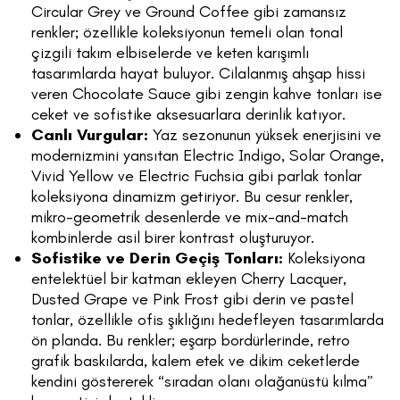
Circular Grey ve Ground Coffee gibi zamansız
renkler; özellikle koleksiyonun temeli olan tonal
çizgili takım elbiselerde ve keten karışımlı
tasarımlarda hayat buluyor. Cilalanmış ahşap hissi
veren Chocolate Sauce gibi zengin kahve tonları ise
ceket ve sofistike aksesuarlara derinlik katıyor.
Canlı Vurgular:
Yaz sezonunun yüksek enerjisini ve
modernizmini yansıtan Electric Indigo, Solar Orange,
Vivid Yellow ve Electric Fuchsia gibi parlak tonlar
koleksiyona dinamizm getiriyor. Bu cesur renkler,
mikro-geometrik desenlerde ve mix-and-match
kombinlerde asil birer kontrast oluşturuyor.
Sofistike ve Derin Geçiş Tonları:
Koleksiyona
entelektüel bir katman ekleyen Cherry Lacquer,
Dusted Grape ve Pink Frost gibi derin ve pastel
tonlar, özellikle ofis şıklığını hedefleyen tasarımlarda
ön planda. Bu renkler; eşarp bordürlerinde, retro
grafik baskılarda, kalem etek ve dikim ceketlerde
kendini göstererek “sıradan olanı olağanüstü kılma”