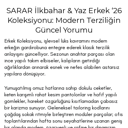
SARAR İlkbahar & Yaz Erkek ‘26
Koleksiyonu: Modern Terziliğin
Güncel Yorumu
Erkek Koleksiyonu, işlevsel lüks kavramını modern
erkeğin gardırobuna entegre ederek klasik terzilik
anlayışını güncelliyor. Sezonun anahtar parçası olan
ince yapılı takım elbiseler, kalıpların getirdiği
ağırlıklardan arınarak esnek ve nefes alabilen astarsız
yapılara dönüşüyor.
Yumuşatılmış omuz hatlarına sahip dokulu ceketler,
keten karışımlı rahat kesim pantolonlar ve hafif yapılı
gömlekler, hareket özgürlüğünü kısıtlamadan çabasız
bir karizma sunuyor. Geleneksel tailoring kodlarını
çağdaş sokak ritmiyle birleştiren modüler parçalar; ofis
toplantılarından hafta sonu seyahatlerine uzanan geniş
bir alanda modern, özgüvenli ve rafine bir dinamizm