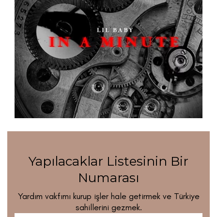
Yapılacaklar Listesinin Bir
Numarası
Yardım vakfımı kurup işler hale getirmek ve Türkiye
sahillerini gezmek.