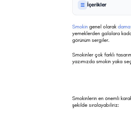
İçerikler
☰
Smokin
genel olarak
damat
yemeklerden galalara kadar 
görünüm sergiler.
Smokinler çok farklı tasarım
yazımızda smokin yaka seç
Smokinlerin en önemli karakt
şekilde sıralayabiliriz: