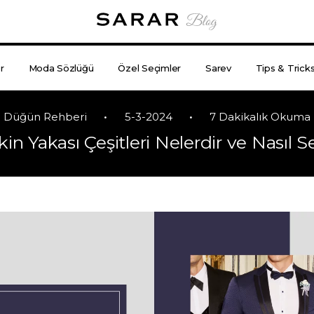
r
Moda Sözlüğü
Özel Seçimler
Sarev
Tips & Trick
•
•
Düğün Rehberi
5-3-2024
7 Dakikalık Okuma
n Yakası Çeşitleri Nelerdir ve Nasıl Se