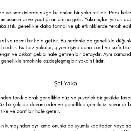
e ve smokinlerde sıkça kullanılan bir yaka stilidir. Peak kelim
anın ucunun zirve yaptığı anlamına gelir. Yaka uçları yukarı doğr
ka stili, genellikle daha formal ve şık etkinliklerde tercih edil
l ve resmi bir hale getirir. Bu nedenle de genellikle düğünle
cih edilir. Bu tarz yakalar, giyen kişiye daha zarif ve sofistik
ngin ve dikkat çekici hale getiren bir detaydır. Aynı zaman
genellikle smokinle özdeşleşmiş bir yaka stilidir.
Şal Yaka
inden farklı olarak genellikle düz ve yuvarlak bir şekilde tasa
z bir şekilde devam eder ve genellikle çentiksiz, yuvarlak b
ike ve zarif bir hale getirir.
kin kumaşından ayrı ama onunla da uyumlu kadifeden veya sa