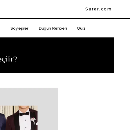
Sarar.com
s
Söyleşiler
Düğün Rehberi
Quiz
çilir?