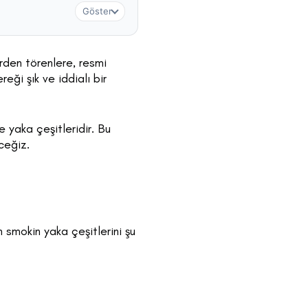
Göster
erden törenlere, resmi
eği şık ve iddialı bir
e yaka çeşitleridir. Bu
ceğiz.
n smokin yaka çeşitlerini şu