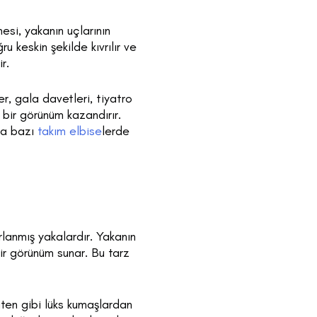
esi, yakanın uçlarının
u keskin şekilde kıvrılır ve
ir.
r, gala davetleri, tiyatro
e bir görünüm kazandırır.
da bazı
takım elbise
lerde
rlanmış yakalardır. Yakanın
ir görünüm sunar. Bu tarz
ten gibi lüks kumaşlardan