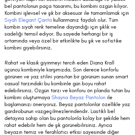
bel pantolonun paça tasarımı, bu kombini özgün kılıyor.
Kombini işlevsel ve şık bir aksesuar ile tamamlamak için
Siyah Elegant Çanta
kullanmanız faydalı olur. Tüm
kombin siyah renk temeline dayandığı için şıklık ve
sadeliği temsil ediyor. Bu sayede herhangi bir iş
ortamında veya özel bir etkinlikte bu şık ve sofistike
kombini giyebilirsiniz.
Rahat ve klasik giyinmeyi tercih eden Diana Krall
üçüncü kombiniyle karşımızda. Son derece konforlu
görünen ve yaz stilini yansıtan bir görünüm sunan smart
casual tarzındaki bu kombinle gün boyu rahat
edebilirsiniz. Özgün tarzı ve konforu ön planda tutan bu
kombini oluşturmaya
Shayna Beyaz Pantolon
ile
başlamanızı öneriyoruz. Beyaz pantolonlar özellikle yaz
gardırobunun vazgeçilmezlerindendir. Lastikli bel
detayına sahip olan bu pantolonla kolay bir şekilde hem
rahat edebilir hem de şık görünebilirsiniz. Ayrıca
beyazın temiz ve ferahlatıcı etkisi sayesinde diğer