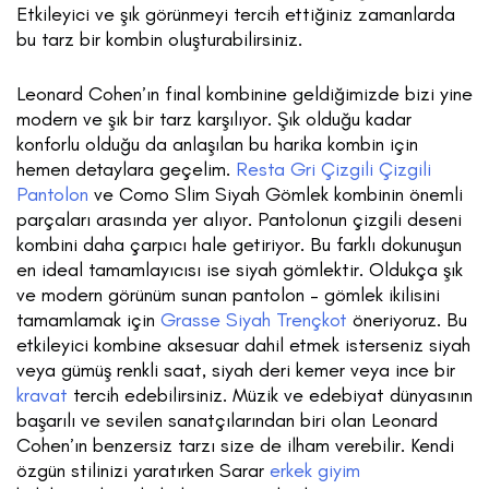
Etkileyici ve şık görünmeyi tercih ettiğiniz zamanlarda
bu tarz bir kombin oluşturabilirsiniz.
Leonard Cohen’ın final kombinine geldiğimizde bizi yine
modern ve şık bir tarz karşılıyor. Şık olduğu kadar
konforlu olduğu da anlaşılan bu harika kombin için
hemen detaylara geçelim.
Resta Gri Çizgili Çizgili
Pantolon
ve Como Slim Siyah Gömlek kombinin önemli
parçaları arasında yer alıyor. Pantolonun çizgili deseni
kombini daha çarpıcı hale getiriyor. Bu farklı dokunuşun
en ideal tamamlayıcısı ise siyah gömlektir. Oldukça şık
ve modern görünüm sunan pantolon – gömlek ikilisini
tamamlamak için
Grasse Siyah Trençkot
öneriyoruz. Bu
etkileyici kombine aksesuar dahil etmek isterseniz siyah
veya gümüş renkli saat, siyah deri kemer veya ince bir
kravat
tercih edebilirsiniz. Müzik ve edebiyat dünyasının
başarılı ve sevilen sanatçılarından biri olan Leonard
Cohen’ın benzersiz tarzı size de ilham verebilir. Kendi
özgün stilinizi yaratırken Sarar
erkek giyim