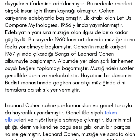
duyguların ifadesine odaklanmıştır. Bu nedenle eserleri
birçok insan için ilham kaynağı olmuştur. Cohen,
kariyerine edebiyatla başlamıştır. İlk kitabı olan Let Us
Compare Mythologies, 1956 yılında yayımlanmıştır.
Edebiyatın yanı sıra müziğe olan ilgisi de bir o kadar
güçlüydü. Bu sayede 1960’ların ortalarında müziğe daha
fazla yönelmeye başlamıştır. Cohen’in müzik kariyeri
1967 yılında çıkardığı Songs of Leonard Cohen
albümüyle başlamıştır. Albümde yer alan şarkılar hemen
büyük beğeni toplamayı başarmıştır. Müziğindeki sözler
genellikle derin ve melankoliktir. Hayatının bir dönemini
Budist manastırında geçiren sanatçı müziğinde dini
temalara da sık sık yer vermiştir.
Leonard Cohen sahne performansları ve genel tarzıyla
da hayranlık uyandırmıştır. Genellikle siyah
takım
elbise
leri ve tişörtleriyle sahneye çıkmıştır. Bu minimal
şıklığı, derin ve kendine özgü sesi gibi onun bir parçası
haline gelmiştir. Leonard Cohen, müziğe ve sanata olan