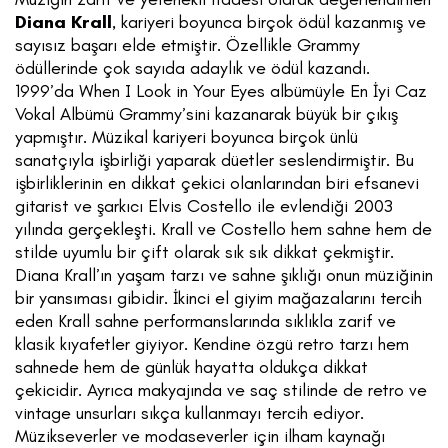
Diana Krall
, kariyeri boyunca birçok ödül kazanmış ve
sayısız başarı elde etmiştir. Özellikle Grammy
ödüllerinde çok sayıda adaylık ve ödül kazandı.
1999’da When I Look in Your Eyes albümüyle En İyi Caz
Vokal Albümü Grammy’sini kazanarak büyük bir çıkış
yapmıştır. Müzikal kariyeri boyunca birçok ünlü
sanatçıyla işbirliği yaparak düetler seslendirmiştir. Bu
işbirliklerinin en dikkat çekici olanlarından biri efsanevi
gitarist ve şarkıcı Elvis Costello ile evlendiği 2003
yılında gerçekleşti. Krall ve Costello hem sahne hem de
stilde uyumlu bir çift olarak sık sık dikkat çekmiştir.
Diana Krall’ın yaşam tarzı ve sahne şıklığı onun müziğinin
bir yansıması gibidir. İkinci el giyim mağazalarını tercih
eden Krall sahne performanslarında sıklıkla zarif ve
klasik kıyafetler giyiyor. Kendine özgü retro tarzı hem
sahnede hem de günlük hayatta oldukça dikkat
çekicidir. Ayrıca makyajında ve saç stilinde de retro ve
vintage unsurları sıkça kullanmayı tercih ediyor.
Müzikseverler ve modaseverler için ilham kaynağı