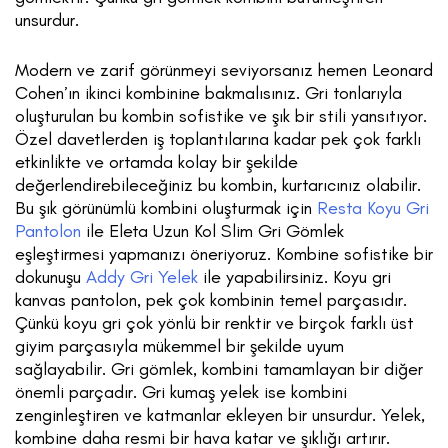
unsurdur.
Modern ve zarif görünmeyi seviyorsanız hemen Leonard
Cohen’ın ikinci kombinine bakmalısınız. Gri tonlarıyla
oluşturulan bu kombin sofistike ve şık bir stili yansıtıyor.
Özel davetlerden iş toplantılarına kadar pek çok farklı
etkinlikte ve ortamda kolay bir şekilde
değerlendirebileceğiniz bu kombin, kurtarıcınız olabilir.
Bu şık görünümlü kombini oluşturmak için
Resta Koyu Gri
Pantolon
ile Eleta Uzun Kol Slim Gri Gömlek
eşleştirmesi yapmanızı öneriyoruz. Kombine sofistike bir
dokunuşu
Addy Gri Yelek
ile yapabilirsiniz. Koyu gri
kanvas pantolon, pek çok kombinin temel parçasıdır.
Çünkü koyu gri çok yönlü bir renktir ve birçok farklı üst
giyim parçasıyla mükemmel bir şekilde uyum
sağlayabilir. Gri gömlek, kombini tamamlayan bir diğer
önemli parçadır. Gri kumaş yelek ise kombini
zenginleştiren ve katmanlar ekleyen bir unsurdur. Yelek,
kombine daha resmi bir hava katar ve şıklığı artırır.