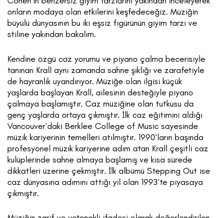
Cohen’in benzersiz giyim tarzlarını yakından inceleyerek
onların modaya olan etkilerini keşfedeceğiz. Müziğin
büyülü dünyasının bu iki eşsiz figürünün giyim tarzı ve
stiline yakından bakalım.
Kendine özgü caz yorumu ve piyano çalma becerisiyle
tanınan Krall aynı zamanda sahne şıklığı ve zarafetiyle
de hayranlık uyandırıyor. Müziğe olan ilgisi küçük
yaşlarda başlayan Krall, ailesinin desteğiyle piyano
çalmaya başlamıştır. Caz müziğine olan tutkusu da
genç yaşlarda ortaya çıkmıştır. İlk caz eğitimini aldığı
Vancouver’daki Berklee College of Music sayesinde
müzik kariyerinin temelleri atılmıştır. 1990’ların başında
profesyonel müzik kariyerine adım atan Krall çeşitli caz
kulüplerinde sahne almaya başlamış ve kısa sürede
dikkatleri üzerine çekmiştir. İlk albümü Stepping Out ise
caz dünyasına adımını attığı yıl olan 1993’te piyasaya
çıkmıştır.
Müziğin zarif ve yetenekli ifadesi olarak değerlendirilen