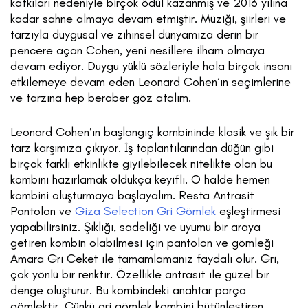
katkıları nedeniyle birçok ödül kazanmış ve 2016 yılına
kadar sahne almaya devam etmiştir. Müziği, şiirleri ve
tarzıyla duygusal ve zihinsel dünyamıza derin bir
pencere açan Cohen, yeni nesillere ilham olmaya
devam ediyor. Duygu yüklü sözleriyle hala birçok insanı
etkilemeye devam eden Leonard Cohen’ın seçimlerine
ve tarzına hep beraber göz atalım.
Leonard Cohen’ın başlangıç kombininde klasik ve şık bir
tarz karşımıza çıkıyor. İş toplantılarından düğün gibi
birçok farklı etkinlikte giyilebilecek nitelikte olan bu
kombini hazırlamak oldukça keyifli. O halde hemen
kombini oluşturmaya başlayalım. Resta Antrasit
Pantolon ve
Giza Selection Gri Gömlek
eşleştirmesi
yapabilirsiniz. Şıklığı, sadeliği ve uyumu bir araya
getiren kombin olabilmesi için pantolon ve gömleği
Amara Gri Ceket ile tamamlamanız faydalı olur. Gri,
çok yönlü bir renktir. Özellikle antrasit ile güzel bir
denge oluşturur. Bu kombindeki anahtar parça
gömlektir. Çünkü gri gömlek kombini bütünleştiren