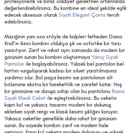
profesyonellik ve biraz ciddiyet gerektiren ortamlarda
değerlendirebilirsiniz. Bu kombine en ideal şekilde eşlik
edecek aksesuar olarak
Siyah Elegant Çanta
tercih
edebilirsiniz.
Müziğinin yanı sıra stiliyle de kalpleri fetheden Diana
Krall’ın ikinci kombini oldukça şık ve sofistike bir tarzı
yansıtıyor. Zarif ve rahat aynı zamanda da modern bir
görünüm sunan bu kombini oluşturmaya
Yancy Siyah
Pantolon
ile başlayabilirsiniz. Yüksek bel pantolon bel
hattını vurgulayarak kadınsı bir siluet yaratılmasına
yardımcı olur. Bol paça kesimi ise pantolonun alt
bölümüne ekstra bir hareketlilik ve zarafet katar. Hoş
bir görünüme ve duruşa sahip olan bu pantolonu
Raina
Siyah Klasik Ceket
ile eşleştirebilirsiniz. Bu ceketin
kapri kol ve yakasız tasarımı modern bir dokunuş
eklerken siyah rengi ve klasik kesimi şıklığını koruyor.
Yakasız ceketler genellikle daha rahat bir görünüm
sunar. Bu sayede kombini zarif ve modern hale
getiriyor. Kapri kol ceketin modern dokunuşu ve yüksek