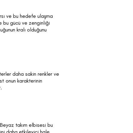
ırsı ve bu hedefe ulaşma
e bu gücü ve zenginliği
luğunun kralı olduğunu
terler daha sakin renkler ve
st onun karakterinin
.
. Beyaz takım elbisesi bu
ini daha etkileyici hale