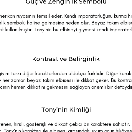
Güç ve Zenginlik Sembolü
erikan rüyasının temsil eder. Kendi imparatorluğunu kurma h
lik sembolü haline gelmesine neden olur. Beyaz takım elbis
k kullanılmıştır. Tony’nin bu elbiseyi giymesi kendi imparator
Kontrast ve Belirginlik
yim tarzı diğer karakterlerden oldukça farklıdır. Diğer karak
y her zaman beyaz takım elbisesi ile dikkat çeker. Bu kontra
eyicinin hemen dikkatini çekmesini sağlayan önemli bir detaydır
Tony’nin Kimliği
en, hırslı, gösterişli ve dikkat çekici bir karaktere sahiptir
ir. Tony’nin karakteri ile elbisesi arasındaki uyum onun hikâyes