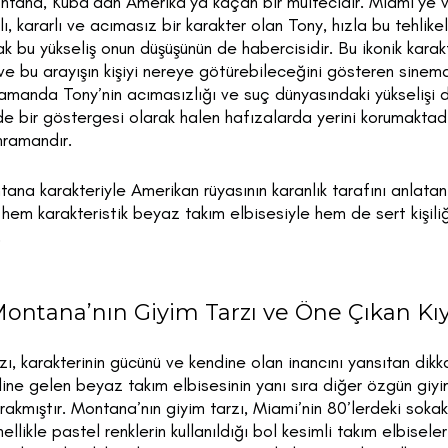
ontana, Küba’dan Amerika’ya kaçan bir mültecidir. Miami’ye 
slı, kararlı ve acımasız bir karakter olan Tony, hızla bu tehlik
 bu yükseliş onun düşüşünün de habercisidir. Bu ikonik karakter
 ve bu arayışın kişiyi nereye götürebileceğini gösteren sinema
 zamanda Tony’nin acımasızlığı ve suç dünyasındaki yükselişi 
e bir göstergesi olarak halen hafızalarda yerini korumaktadı
hramandır.
ana karakteriyle Amerikan rüyasının karanlık tarafını anlata
hem karakteristik beyaz takım elbisesiyle hem de sert kişili
.
ontana’nın Giyim Tarzı ve Öne Çıkan Kıy
ı, karakterinin gücünü ve kendine olan inancını yansıtan dikka
ine gelen beyaz takım elbisesinin yanı sıra diğer özgün giyi
ırakmıştır. Montana’nın giyim tarzı, Miami’nin 80’lerdeki so
ellikle pastel renklerin kullanıldığı bol kesimli takım elbisele