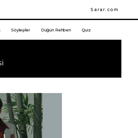
Sarar.com
s
Söyleşiler
Düğün Rehberi
Quiz
i