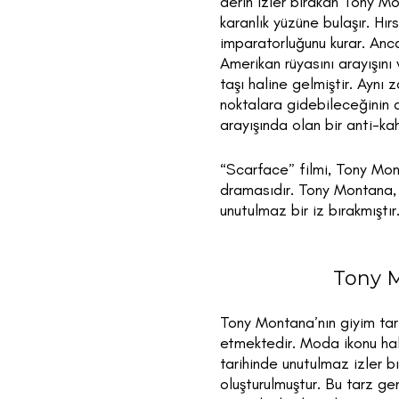
derin izler bırakan Tony M
karanlık yüzüne bulaşır. Hır
imparatorluğunu kurar. Ancak
Amerikan rüyasını arayışını
taşı haline gelmiştir. Aynı
noktalara gidebileceğinin d
arayışında olan bir anti-ka
“Scarface” filmi, Tony Mont
dramasıdır. Tony Montana, 
unutulmaz bir iz bırakmıştır
Tony M
Tony Montana’nın giyim tarz
etmektedir. Moda ikonu hal
tarihinde unutulmaz izler b
oluşturulmuştur. Bu tarz gen