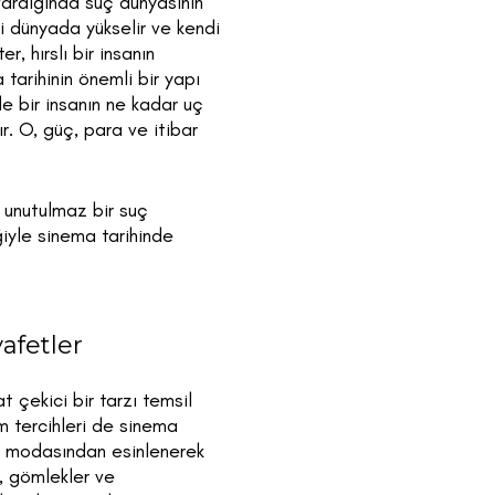
vardığında suç dünyasının
eli dünyada yükselir ve kendi
, hırslı bir insanın
 tarihinin önemli bir yapı
de bir insanın ne kadar uç
r. O, güç, para ve itibar
n unutulmaz bir suç
ğiyle sinema tarihinde
afetler
t çekici bir tarzı temsil
m tercihleri de sinema
kak modasından esinlenerek
r, gömlekler ve