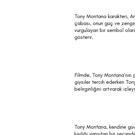
Tony Montana karakteri, Am
çabası, onun güç ve zengin
vurgulayan bir sembol olara
gösterir.
Filmde, Tony Montana’nın gi
giysiler tercih ederken Ton
belirginliğini artırarak izl
Tony Montana, kendine güven
kişiliği yansıtan bir seçimd