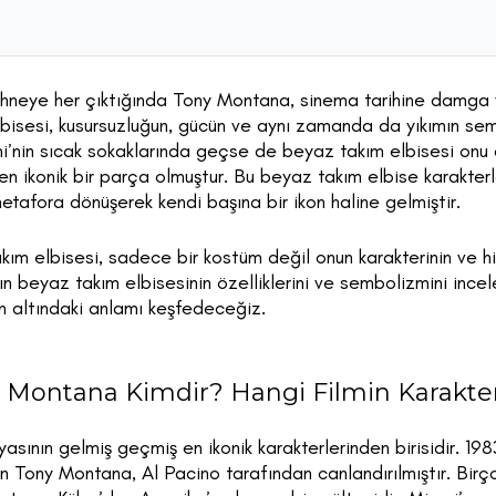
ahneye her çıktığında Tony Montana, sinema tarihine damga 
lbisesi, kusursuzluğun, gücün ve aynı zamanda da yıkımın sem
i’nin sıcak sokaklarında geçse de beyaz takım elbisesi onu 
en ikonik bir parça olmuştur. Bu beyaz takım elbise karakterl
tafora dönüşerek kendi başına bir ikon haline gelmiştir.
m elbisesi, sadece bir kostüm değil onun karakterinin ve hik
 beyaz takım elbisesinin özelliklerini ve sembolizmini ince
ün altındaki anlamı keşfedeceğiz.
 Montana Kimdir? Hangi Filmin Karakter
sının gelmiş geçmiş en ikonik karakterlerinden birisidir. 19
lan Tony Montana, Al Pacino tarafından canlandırılmıştır. Birç