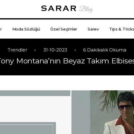
r
Moda Sözlüğü
Özel Seçimler
Sarev
Tips & Trick
•
•
Trendler
31-10-2023
6 Dakikalık Okuma
Tony Montana’nın Beyaz Takım Elbises