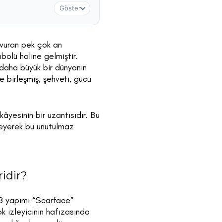
Göster
vuran pek çok an
bolü haline gelmiştir.
daha büyük bir dünyanın
e birleşmiş, şehveti, gücü
âyesinin bir uzantısıdır. Bu
leyerek bu unutulmaz
idir?
83 yapımı “Scarface”
ok izleyicinin hafızasında