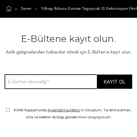
—
Sarev
—
Yılbaşı Ruhunu Evinize Taşıyacak 10 Dekorasyon Fikri
E-Bültene kayıt olun.
Anlık gelişmelerden haberdar olmak için E-Bülten’e kayıt olun.
KVKK Kapsamında
Aydınlatma Metni
’ni Okudum, Tarafıma email,
sms ve telefon ile bilgi gönderimini onaylıyorum